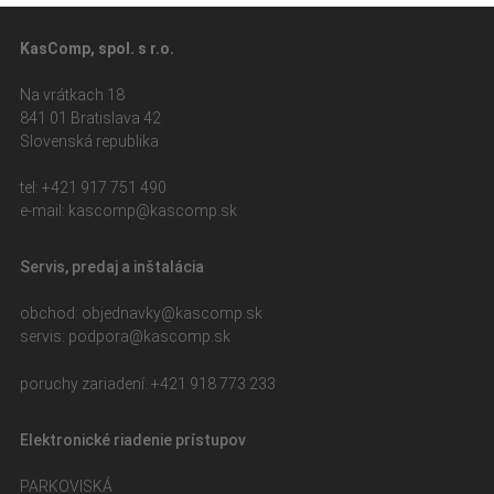
KasComp, spol. s r.o.
Na vrátkach 18
841 01 Bratislava 42
Slovenská republika
tel: +421 917 751 490
e-mail: kasc
omp@kascomp.sk
Servis, predaj a inštalácia
obchod: objed
navky@kascomp.sk
servis: pod
pora@kascomp.sk
poruchy zariadení: +421 918 773 233
Elektronické riadenie prístupov
PARKOVISKÁ