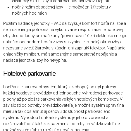
elektrický okruh izby a kontrolér nastaví izbovú teplotu
nočný režim obsadenej izby – je možné znížiť teplotu v
nočných hodinách
Pužitím riadiacej jednotky HVAC sa zvyšuje komfort hosťa na izbe a
šetrí sa energia potrebná na vykurovanie resp. chladenie hotelovej
izby. Jednoduchý snímač karty “power saver” šetrí elektrickú energiu
nakoľko odchodom hosťa z izby sa vypína elektrický okruh izby a
nezostane svietiť žiarovka v kúpelni ani zapnutý televízor. Napájanie
chladničky minibaru má samozrejme samostatné napájanie a
riadiaca jednotka izby ho nevypína.
Hotelové parkovanie
LonPark je parkovací systém, ktorý je schopný pokryť potreby
každej hotelovej prevádzky od jednoduchej vyhradenej parkovacej
plochy až po zložité parkovanie veľkých hotelových komplexov. V
závislosti od potreby prevádzkovateľa je možné systém upraviť na
mieru a tak dosiahnuť aj cenovú dostupnosť parkovacieho
systému. Výhodou LonPark systému je jeho otvorenosť a
rozširovateľnosť takže ak sa zmenia potreby prevádzkovateľa je
možné systém ľahko rozšíriť o nové zariadenia.