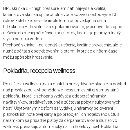
:
HPL skrinka L – “high pressure laminat” najvyššia kvalita,
laminátová skrinka úplne odolná vode so životnosťou vyše 10
rokov. Estetické prevedenie ale tomu odpovedajúca cena
LTD skrinka – drevotrieska s polaminovaním, je cenovo dostupné
riešenie do menej náročných priestorov, kde nie je priamy a trvalý
styk s parou a vodou.
Plechová skrinka – najlacnejšie riešenie, kvalitné prevedenie, ale je
nutné počítať s opotrebovaním a otermi, ktoré po dlhšom čase
môžu spôsobiť hrdzavenie.
Pokladňa, recepcia wellness
Pokiaľ je vo wellness trvalá obsluha pre vydávanie plachiet a dohľad
nad prevádzkou je vhodné do wellness umiestniť aj samostatnú
pokladňu, ktorá je schopná vydávať a odoberať náramky
návštevníkov, predávať vstupné a zúčtovať pobyt neubytovaných
hostí. Ubytovaným hosťom sa vydávajú náramky po overení
platnosti ich hotelovej karty a po prepojení ich hotelového účtu s
náramkom sa prípadne platby za čerpanie tovarov a služieb vo
wellness prenášajú automaticky na ich hotelový účet. Pokladňa