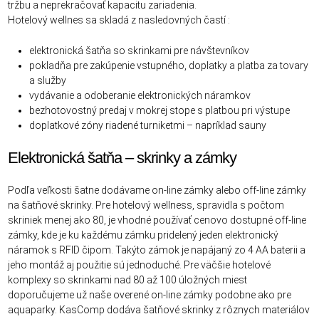
tržbu a neprekračovať kapacitu zariadenia.
Hotelový wellnes sa skladá z nasledovných častí :
elektronická šatňa so skrinkami pre návštevníkov
pokladňa pre zakúpenie vstupného, doplatky a platba za tovary
a služby
vydávanie a odoberanie elektronických náramkov
bezhotovostný predaj v mokrej stope s platbou pri výstupe
doplatkové zóny riadené turniketmi – napríklad sauny
Elektronická šatňa – skrinky a zámky
Podľa veľkosti šatne dodávame on-line zámky alebo off-line zámky
na šatňové skrinky. Pre hotelový wellness, spravidla s počtom
skriniek menej ako 80, je vhodné používať cenovo dostupné off-line
zámky, kde je ku každému zámku pridelený jeden elektronický
náramok s RFID čipom. Takýto zámok je napájaný zo 4 AA baterii a
jeho montáž aj použitie sú jednoduché. Pre väčšie hotelové
komplexy so skrinkami nad 80 až 100 úložných miest
doporučujeme už naše overené on-line zámky podobne ako pre
aquaparky. KasComp dodáva šatňové skrinky z rôznych materiálov