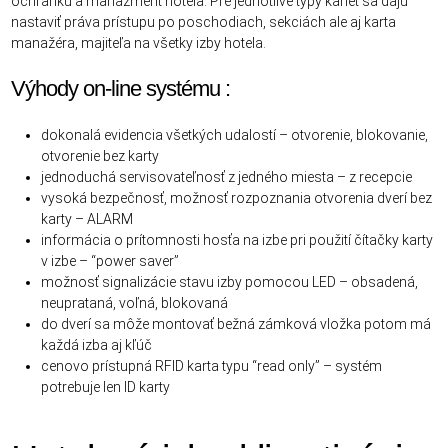
ochranku a manažment hotela. Pre jednotlivé typy kariet sa dajú
nastaviť práva prístupu po poschodiach, sekciách ale aj karta
manažéra, majiteľa na všetky izby hotela.
Výhody on-line systému :
dokonalá evidencia všetkých udalostí – otvorenie, blokovanie,
otvorenie bez karty
jednoduchá servisovateľnosť z jedného miesta – z recepcie
vysoká bezpečnosť, možnosť rozpoznania otvorenia dverí bez
karty – ALARM
informácia o prítomnosti hosťa na izbe pri použití čítačky karty
v izbe – “power saver”
možnosť signalizácie stavu izby pomocou LED – obsadená,
neuprataná, voľná, blokovaná
do dverí sa môže montovať bežná zámková vložka potom má
každá izba aj kľúč
cenovo prístupná RFID karta typu “read only” – systém
potrebuje len ID karty