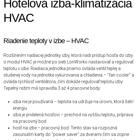
Hotelová izba-klimatizácia
HVAC
Riadenie teploty v izbe – HVAC
Rozšírením riadiacej jednotky izby, ktorá riadi prístup hosťa do izby
o modul HVAC je možné po sieti LonWorks nastavovať a regulovať
teplotu v izbe. Riadiaca jednotka priamo ovláda ventil teplej a
studenej vody na jednotke vykurovania a chladenia – “fan cooler” a
ovláda rýchlosť ventilátora, čím dokáže regulovať teplotu izby.
Tepelný režim má spravidla 3 až 4 pracovné body:
izba nie je používaná – teplota sa udržuje na úrovni, ktorá šetrí
energiu
izba je pridelená hosťovi – prechod na vyššiu teplotu, príprava
na pracovný bod
hosť na izbe – pracovný bod. Tento stav sa rozpozná
zasunutím karty do “power saver” za dverami čím sa zopne