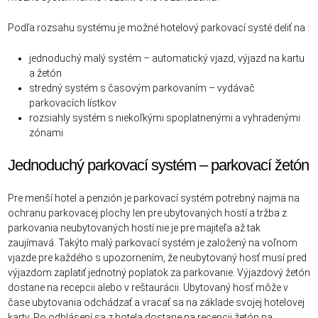
Podľa rozsahu systému je možné hotelový parkovací systé deliť na :
jednoduchý malý systém – automatický vjazd, výjazd na kartu
a žetón
stredný systém s časovým parkovaním – vydávač
parkovacích lístkov
rozsiahly systém s niekoľkými spoplatnenými a vyhradenými
zónami
Jednoduchý parkovací systém – parkovací žetón
Pre menší hotel a penzión je parkovací systém potrebný najmä na
ochranu parkovacej plochy len pre ubytovaných hostí a tržba z
parkovania neubytovaných hostí nie je pre majiteľa až tak
zaujímavá. Takýto malý parkovací systém je založený na voľnom
vjazde pre každého s upozornením, že neubytovaný hosť musí pred
výjazdom zaplatiť jednotný poplatok za parkovanie. Výjazdový žetón
dostane na recepcii alebo v reštaurácii. Ubytovaný hosť môže v
čase ubytovania odchádzať a vracať sa na základe svojej hotelovej
karty. Po odhlásení sa z hotela dostane na recepcii žetón na