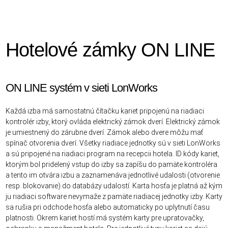
Hotelové zámky ON LINE
ON LINE systém v sieti LonWorks
Každá izba má samostatnú čítačku kariet pripojenú na riadiaci
kontrolér izby, ktorý ovláda elektrický zámok dverí. Elektrický zámok
je umiestnený do zárubne dverí. Zámok alebo dvere môžu mať
spínač otvorenia dverí. Všetky riadiace jednotky sú v sieti LonWorks
a sú pripojené na riadiaci program na recepcii hotela. ID kódy kariet,
ktorým bol pridelený vstup do izby sa zapíšu do pamäte kontroléra
a tento im otvára izbu a zaznamenáva jednotlivé udalosti (otvorenie
resp. blokovanie) do databázy udalostí. Karta hosťa je platná až kým
ju riadiaci software nevymaže z pamäte riadiacej jednotky izby. Karty
sa rušia pri odchode hosťa alebo automaticky po uplytnutí času
platnosti. Okrem kariet hostí má systém karty pre upratovačky,