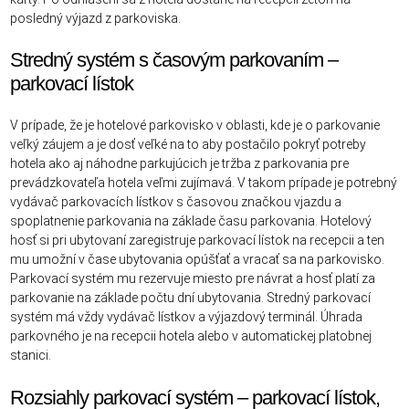
posledný výjazd z parkoviska.
Stredný systém s časovým parkovaním –
parkovací lístok
V prípade, že je hotelové parkovisko v oblasti, kde je o parkovanie
veľký záujem a je dosť veľké na to aby postačilo pokryť potreby
hotela ako aj náhodne parkujúcich je tržba z parkovania pre
prevádzkovateľa hotela veľmi zujímavá. V takom prípade je potrebný
vydávač parkovacích lístkov s časovou značkou vjazdu a
spoplatnenie parkovania na základe času parkovania. Hotelový
hosť si pri ubytovaní zaregistruje parkovací lístok na recepcii a ten
mu umožní v čase ubytovania opúšťať a vracať sa na parkovisko.
Parkovací systém mu rezervuje miesto pre návrat a hosť platí za
parkovanie na základe počtu dní ubytovania. Stredný parkovací
systém má vždy vydávač lístkov a výjazdový terminál. Úhrada
parkovného je na recepcii hotela alebo v automatickej platobnej
stanici.
Rozsiahly parkovací systém – parkovací lístok,