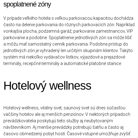
spoplatnené zóny
V prípade veľkého hotela s veľkou parkovacou kapacitou dochádza
často na delenie parkovania do rôznych parkovacích zón. Napríklad
vonkajšia plocha, podzemná garáž, parkovanie zamestnancov, VIP
parkovanie a podobne. Spoplatnenie jednotlivých zón sa môže líšiť
a môžu mať samostatný cenník parkovania. Podobne prístup do
jednotlivých zón je vyhradený len určitým skupinám klientov. Takýto
systém má niekoľko vydávačov lístkov, výjazdové a prejazdové
terminály, recepčné terminály a automatické platobné stanice.
Hotelový wellness
Hotelový wellness, vitálny svet, saunový svet sú dnes súčasťou
väčšiny hotelov ale aj menších penziónov. V niektorých prípadoch
prevádzkovatelia poskytujú tieto služby aj neubytovaným
návštevníkom. Aj menšie prevádzky potrebujú šatňu a často aj
časovo obmedzený pobyt hostí. Časové vstupné umožňuje zvýšiť