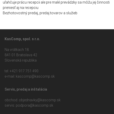
uľahčuje prácu recepcii ale pre malé prevádzky sa môžu jej činnosti
preniesť aj na recepciu
Bezhotovostný predaj, predaj tovarov a služieb
KasComp, spol. s r.o.
Na vrátkach 18
841 01 Bratislava 42
Slovenská republika
tel: +421 917 751 490
e-mail: kasc
omp@kascomp.sk
Servis, predaj a inštalácia
obchod: objed
navky@kascomp.sk
servis: pod
pora@kascomp.sk