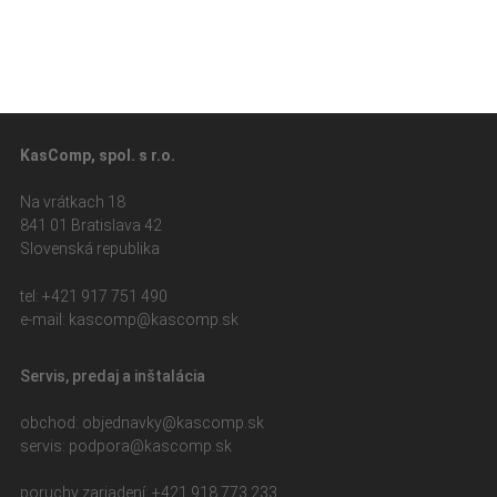
KasComp, spol. s r.o.
Na vrátkach 18
841 01 Bratislava 42
Slovenská republika
tel: +421 917 751 490
e-mail: kasc
omp@kascomp.sk
Servis, predaj a inštalácia
obchod: objed
navky@kascomp.sk
servis: pod
pora@kascomp.sk
poruchy zariadení: +421 918 773 233